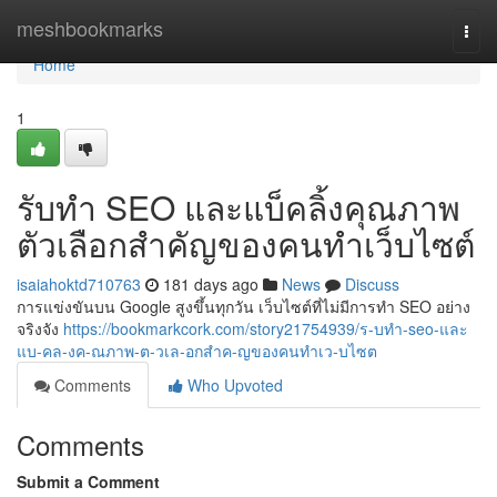
Home
meshbookmarks
Togg
navi
Home
1
รับทำ SEO และแบ็คลิ้งคุณภาพ
ตัวเลือกสำคัญของคนทำเว็บไซต์
isaiahoktd710763
181 days ago
News
Discuss
การแข่งขันบน Google สูงขึ้นทุกวัน เว็บไซต์ที่ไม่มีการทำ SEO อย่าง
จริงจัง
https://bookmarkcork.com/story21754939/ร-บทำ-seo-และ
แบ-คล-งค-ณภาพ-ต-วเล-อกสำค-ญของคนทำเว-บไซต
Comments
Who Upvoted
Comments
Submit a Comment