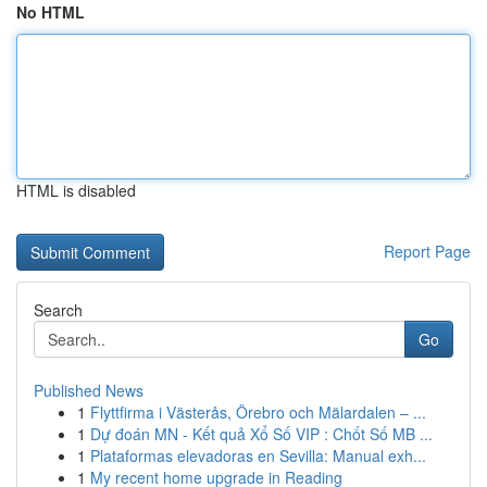
No HTML
HTML is disabled
Report Page
Search
Go
Published News
1
Flyttfirma i Västerås, Örebro och Mälardalen – ...
1
Dự đoán MN - Kết quả Xổ Số VIP : Chốt Số MB ...
1
Plataformas elevadoras en Sevilla: Manual exh...
1
My recent home upgrade in Reading