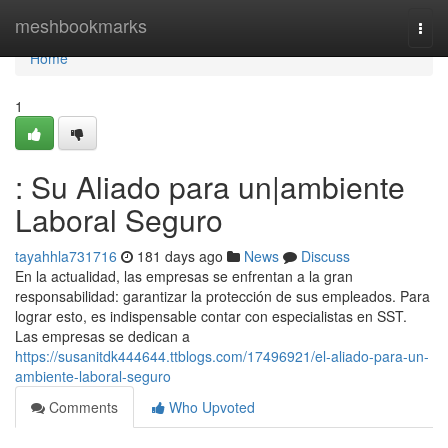
Home
meshbookmarks
Togg
navi
Home
1
: Su Aliado para un|ambiente
Laboral Seguro
tayahhla731716
181 days ago
News
Discuss
En la actualidad, las empresas se enfrentan a la gran
responsabilidad: garantizar la protección de sus empleados. Para
lograr esto, es indispensable contar con especialistas en SST.
Las empresas se dedican a
https://susanitdk444644.ttblogs.com/17496921/el-aliado-para-un-
ambiente-laboral-seguro
Comments
Who Upvoted