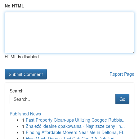
No HTML
HTML is disabled
Report Page
Search
Go
Published News
1
Fast Property Clean-ups Utilizing Coogee Rubbis...
1
Znaleźć idealne opakowania - Najniższe ceny i n...
1
Finding Affordable Movers Near Me in Deltona, FL
1
How Much Does a Taxi Cab Cost? A Detailed