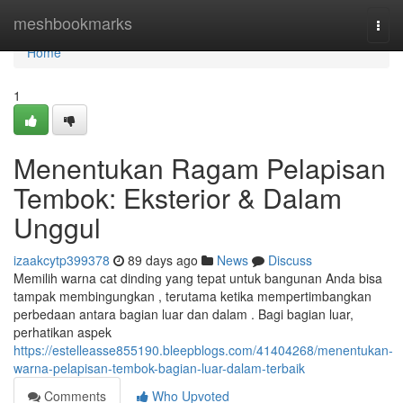
Home
meshbookmarks
Togg
navi
Home
1
Menentukan Ragam Pelapisan
Tembok: Eksterior & Dalam
Unggul
izaakcytp399378
89 days ago
News
Discuss
Memilih warna cat dinding yang tepat untuk bangunan Anda bisa
tampak membingungkan , terutama ketika mempertimbangkan
perbedaan antara bagian luar dan dalam . Bagi bagian luar,
perhatikan aspek
https://estelleasse855190.bleepblogs.com/41404268/menentukan-
warna-pelapisan-tembok-bagian-luar-dalam-terbaik
Comments
Who Upvoted