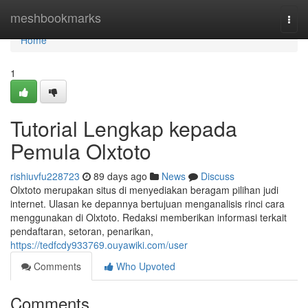
Home
meshbookmarks
Togg
navi
Home
1
Tutorial Lengkap kepada
Pemula Olxtoto
rishiuvfu228723
89 days ago
News
Discuss
Olxtoto merupakan situs di menyediakan beragam pilihan judi
internet. Ulasan ke depannya bertujuan menganalisis rinci cara
menggunakan di Olxtoto. Redaksi memberikan informasi terkait
pendaftaran, setoran, penarikan,
https://tedfcdy933769.ouyawiki.com/user
Comments
Who Upvoted
Comments