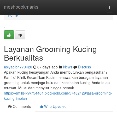
Home
meshbookmarks
Togg
navi
Home
1
Layanan Grooming Kucing
Berkualitas
asiyaoibn779426
87 days ago
News
Discuss
Apakah kucing kesayangan Anda membutuhkan pengasuhan?
Kami di Klinik Kecantikan Kucin menawarkan beragam layanan
grooming untuk menjaga bulu dan kesehatan kucing Anda tetap
terawat. Mulai dari menyisir hingga bentuk
https://emilielkyy754404.blog-gold.com/57482429/jasa-grooming-
kucing-impian
Comments
Who Upvoted