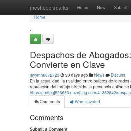
Home
meshbookmarks
Home
New
Submit
Home
1
Despachos de Abogados: 
Convierte en Clave
jayymhu672723
90 days ago
News
Discuss
En la actualidad, la rivalidad entre bufetes de letrad
reputación del trabajo ofrecido; la presencia online s
https://tedfpqj556633.onzeblog.com/41332842/despacho
Comments
Who Upvoted
Comments
Submit a Comment