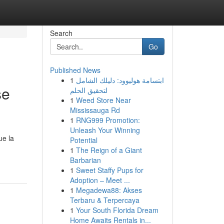
Search
Go
Published News
1
ابتسامة هوليوود: دليلك الشامل
se
لتحقيق الحلم
1
Weed Store Near
Mississauga Rd
1
RNG999 Promotion:
Unleash Your Winning
ue la
Potential
1
The Reign of a Giant
Barbarian
1
Sweet Staffy Pups for
Adoption – Meet ...
1
Megadewa88: Akses
Terbaru & Terpercaya
1
Your South Florida Dream
Home Awaits Rentals in...