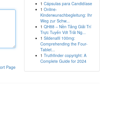
1
Cápsulas para Candidíase
1
Online-
Kinderwunschbegleitung: Ihr
Weg zur Schw...
1
QH88 – Nền Tảng Giải Trí
Trực Tuyến Với Trải Ng...
1
Sildenafil 100mg:
Comprehending the Four-
Tablet...
1
Truthfinder copyright: A
Complete Guide for 2024
ort Page