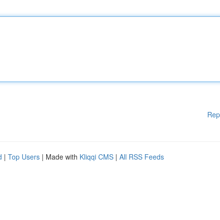
Rep
d
|
Top Users
| Made with
Kliqqi CMS
|
All RSS Feeds