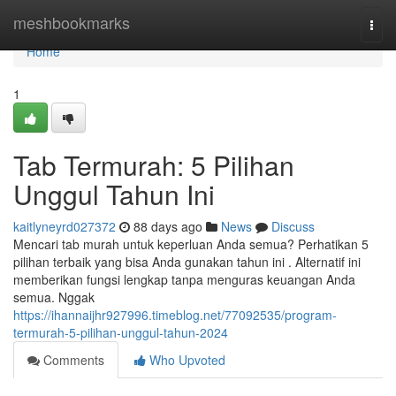
Home
meshbookmarks
Togg
navi
Home
1
Tab Termurah: 5 Pilihan
Unggul Tahun Ini
kaitlyneyrd027372
88 days ago
News
Discuss
Mencari tab murah untuk keperluan Anda semua? Perhatikan 5
pilihan terbaik yang bisa Anda gunakan tahun ini . Alternatif ini
memberikan fungsi lengkap tanpa menguras keuangan Anda
semua. Nggak
https://ihannaijhr927996.timeblog.net/77092535/program-
termurah-5-pilihan-unggul-tahun-2024
Comments
Who Upvoted