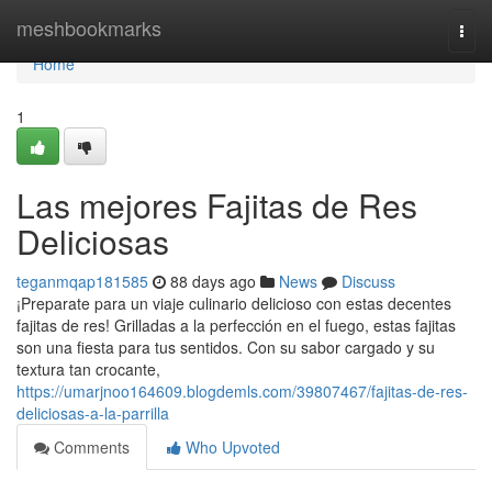
Home
meshbookmarks
Togg
navi
Home
1
Las mejores Fajitas de Res
Deliciosas
teganmqap181585
88 days ago
News
Discuss
¡Preparate para un viaje culinario delicioso con estas decentes
fajitas de res! Grilladas a la perfección en el fuego, estas fajitas
son una fiesta para tus sentidos. Con su sabor cargado y su
textura tan crocante,
https://umarjnoo164609.blogdemls.com/39807467/fajitas-de-res-
deliciosas-a-la-parrilla
Comments
Who Upvoted