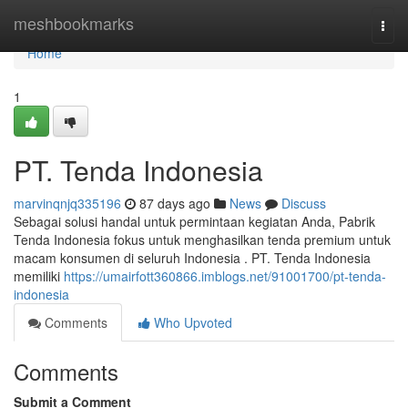
Home
meshbookmarks
Togg
navi
Home
1
PT. Tenda Indonesia
marvinqnjq335196
87 days ago
News
Discuss
Sebagai solusi handal untuk permintaan kegiatan Anda, Pabrik
Tenda Indonesia fokus untuk menghasilkan tenda premium untuk
macam konsumen di seluruh Indonesia . PT. Tenda Indonesia
memiliki
https://umairfott360866.imblogs.net/91001700/pt-tenda-
indonesia
Comments
Who Upvoted
Comments
Submit a Comment