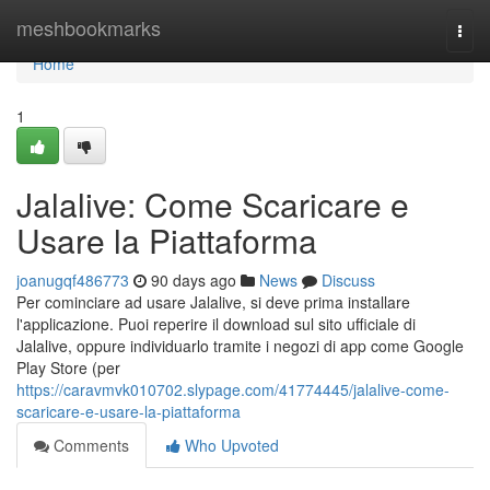
Home
meshbookmarks
Togg
navi
Home
1
Jalalive: Come Scaricare e
Usare la Piattaforma
joanugqf486773
90 days ago
News
Discuss
Per cominciare ad usare Jalalive, si deve prima installare
l'applicazione. Puoi reperire il download sul sito ufficiale di
Jalalive, oppure individuarlo tramite i negozi di app come Google
Play Store (per
https://caravmvk010702.slypage.com/41774445/jalalive-come-
scaricare-e-usare-la-piattaforma
Comments
Who Upvoted