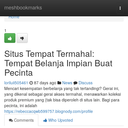
Home
meshbookmarks
Togg
navi
Home
1
Situs Tempat Termahal:
Tempat Belanja Impian Buat
Pecinta
loriluii505461
87 days ago
News
Discuss
Mencari kesempatan berbelanja yang tak tertandingi? Gerai ini,
yang dikenal sebagai gerai akses termahal, menawarkan koleksi
produk premium yang {tak bisa diperoleh di situs lain. Bagi para
pecinta, ini adalah
https://rebeccacqwb599757.blognody.com/profile
Comments
Who Upvoted