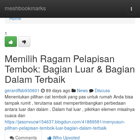
Home
meshbookmarks
Togg
navi
Home
1
Memilih Ragam Pelapisan
Tembok: Bagian Luar & Bagian
Dalam Terbaik
gerardffsb930601
89 days ago
News
Discuss
Menentukan pilihan cat tembok yang pas untuk rumah Anda bisa
tampak rumit , terutama saat mempertimbangkan perbedaan
antara luar dan dalam . Dalam hal luar , pikirkan elemen misalnya
cuaca dan
https://jasonvucw154637.blogdun.com/41889581/menyusun-
pilihan-pelapisan-tembok-luar-bagian-dalam-terbaik
Comments
Who Upvoted