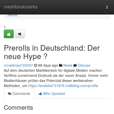
Home
meshbookmarks
Togg
navi
Home
1
Prerolls in Deutschland: Der
neue Hype ?
ronaldroys722097
88 days ago
News
Discuss
Auf dem deutschen Marktbereich für digitale Medien machen
Vorfilme zunehmend Eindruck als der neuer Ansatz. Immer mehr
Medienhäuser prüfen das Potenzial dieser werbenahen
Methoden, um
https://larateba731876.mdkblog.com/profile
Comments
Who Upvoted
Comments