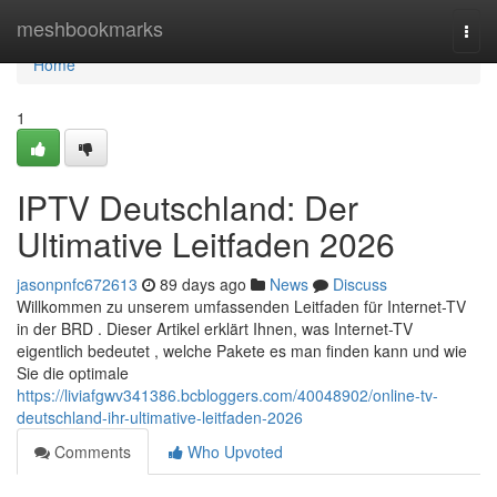
Home
meshbookmarks
Togg
navi
Home
1
IPTV Deutschland: Der
Ultimative Leitfaden 2026
jasonpnfc672613
89 days ago
News
Discuss
Willkommen zu unserem umfassenden Leitfaden für Internet-TV
in der BRD . Dieser Artikel erklärt Ihnen, was Internet-TV
eigentlich bedeutet , welche Pakete es man finden kann und wie
Sie die optimale
https://liviafgwv341386.bcbloggers.com/40048902/online-tv-
deutschland-ihr-ultimative-leitfaden-2026
Comments
Who Upvoted