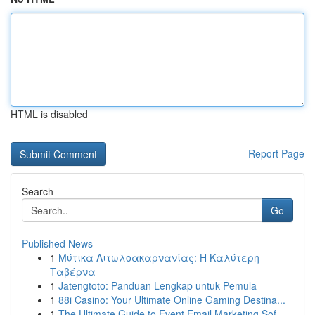
HTML is disabled
Report Page
Search
Go
Published News
1
Μύτικα Αιτωλοακαρνανίας: Η Καλύτερη
Ταβέρνα
1
Jatengtoto: Panduan Lengkap untuk Pemula
1
88i Casino: Your Ultimate Online Gaming Destina...
1
The Ultimate Guide to Event Email Marketing Sof...