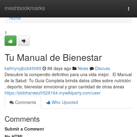
Home
meshbookmarks
Togg
navi
Home
1
Tu Manual de Bienestar
kathrynyjbz645089
88 days ago
News
Discuss
Descubre la compendio definitivo para una vida mejor . El Manual
de la Salud: Tu Guía Completa brinda datos útiles sobre nutrición
, deporte, bienestar emocional y gran cantidad de otras áreas
https://siobhanwezh528164.mywikiparty.com/user
Comments
Who Upvoted
Comments
Submit a Comment
No HTML