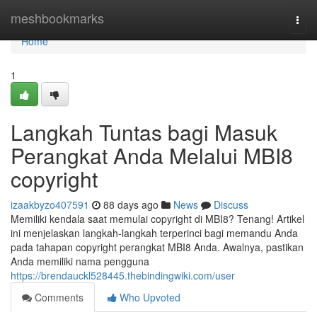
Home
meshbookmarks
Togg
navi
Home
1
Langkah Tuntas bagi Masuk
Perangkat Anda Melalui MBI8
copyright
izaakbyzo407591
88 days ago
News
Discuss
Memiliki kendala saat memulai copyright di MBI8? Tenang! Artikel
ini menjelaskan langkah-langkah terperinci bagi memandu Anda
pada tahapan copyright perangkat MBI8 Anda. Awalnya, pastikan
Anda memiliki nama pengguna
https://brendauckl528445.thebindingwiki.com/user
Comments
Who Upvoted