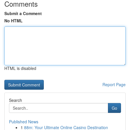
Comments
Submit a Comment
No HTML
HTML is disabled
Report Page
Search
Go
Published News
1
88m: Your Ultimate Online Casino Destination