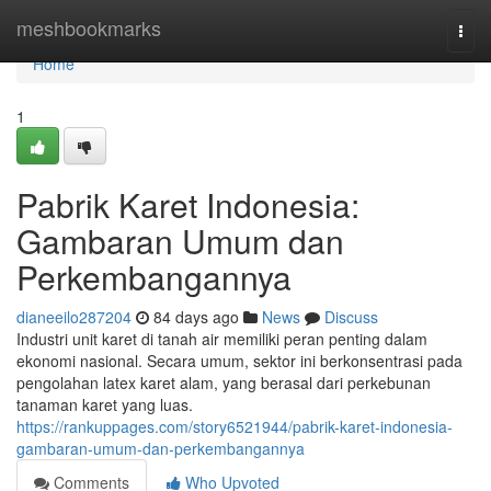
Home
meshbookmarks
Togg
navi
Home
1
Pabrik Karet Indonesia:
Gambaran Umum dan
Perkembangannya
dianeeilo287204
84 days ago
News
Discuss
Industri unit karet di tanah air memiliki peran penting dalam
ekonomi nasional. Secara umum, sektor ini berkonsentrasi pada
pengolahan latex karet alam, yang berasal dari perkebunan
tanaman karet yang luas.
https://rankuppages.com/story6521944/pabrik-karet-indonesia-
gambaran-umum-dan-perkembangannya
Comments
Who Upvoted