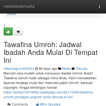
Home
meshbookmarks
Togg
navi
Home
1
Tawafina Umroh: Jadwal
Ibadah Anda Mulai Di Tempat
Ini
rebeccagnzz423544
88 days ago
News
Discuss
Mencari cara mudah untuk menyusun ibadah Umroh Anda?
Tawafina Umroh hadir sebagai mitra Anda. Kami menawarkan
layanan lengkap mulai dari reservasi paket Umroh, bantuan
copyright, hingga bimbingan handal
https://joshqvrm916556.ivasdesign.com/62110340/tawafina-
umroh-persiapan-pogram-anda-dimulai-di-sini
Comments
Who Upvoted