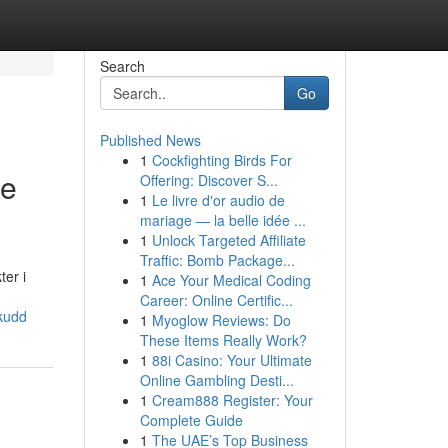
Search
Go
Published News
1
Cockfighting Birds For
de
Offering: Discover S...
1
Le livre d'or audio de
mariage — la belle idée ...
1
Unlock Targeted Affiliate
Traffic: Bomb Package...
er i
1
Ace Your Medical Coding
Career: Online Certific...
skudd
1
Myoglow Reviews: Do
These Items Really Work?
1
88i Casino: Your Ultimate
Online Gambling Desti...
1
Cream888 Register: Your
Complete Guide
1
The UAE’s Top Business