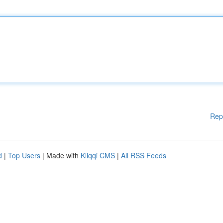
Rep
d
|
Top Users
| Made with
Kliqqi CMS
|
All RSS Feeds