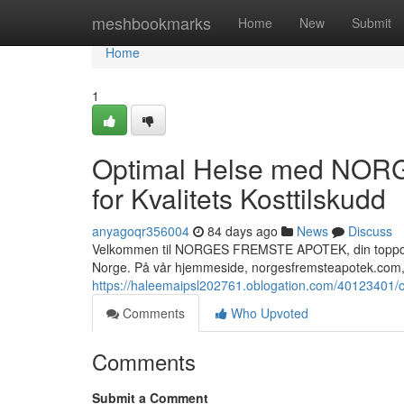
Home
meshbookmarks
Home
New
Submit
Home
1
Optimal Helse med NOR
for Kvalitets Kosttilskudd
anyagoqr356004
84 days ago
News
Discuss
Velkommen til NORGES FREMSTE APOTEK, din toppdestin
Norge. På vår hjemmeside, norgesfremsteapotek.com, 
https://haleemaipsl202761.oblogation.com/40123401/opt
Comments
Who Upvoted
Comments
Submit a Comment