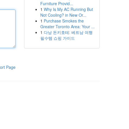
Furniture Provid...
1
Why Is My AC Running But
Not Cooling? in New Or...
1
Purchase Smokes the
Greater Toronto Area: Your ...
1
다낭 돈키호테: 베트남 여행
필수템 쇼핑 가이드
ort Page