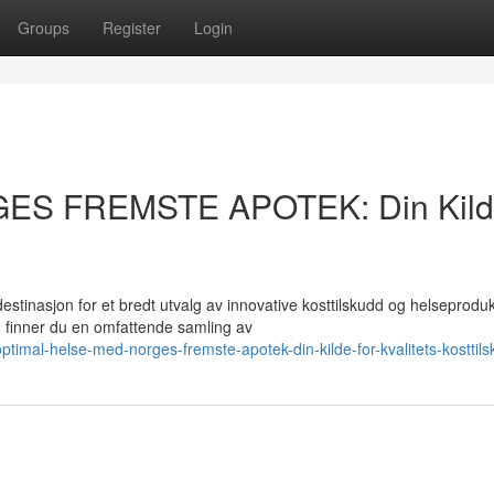
Groups
Register
Login
GES FREMSTE APOTEK: Din Kil
asjon for et bredt utvalg av innovative kosttilskudd og helseprodukt
finner du en omfattende samling av
imal-helse-med-norges-fremste-apotek-din-kilde-for-kvalitets-kosttil