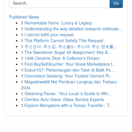
Go
Published News
1
Remarkable Items: Luxury & Legacy
1
Understanding the way detailed research methodo...
1
I cannot fulfill your request
1
This Platform Cannot Satisfy This Request .
1
주소모아, 주소킹, 주소월드, 주소야: 주소 정보를...
1
The Sweetener Sugar 45 Assignment: Key A...
1
10d6 Ceramic Dice: A Collector's Dream
1
Find BuySellVoucher: Your Great Marketplace f...
1
Dukun707: Pertentangan dan Tabir di Balik Pe...
1
Concreters Geelong: Your Trusted Cement Pr...
1
Megadewa88 Net Panduan Lengkap dan Terbaru
2024
1
Gleaming Panes : Your Local 's Guide to Win...
1
Cerritos Auto Glass: Glass Service Experts
1
Explore Mangalore with a Tempo Traveller : T...