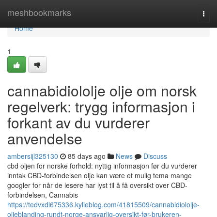
Home
meshbookmarks
Togg
navi
Home
1
cannabidiololje olje om norsk
regelverk: trygg informasjon i
forkant av du vurderer
anvendelse
ambersijl325130
85 days ago
News
Discuss
cbd oljen for norske forhold: nyttig informasjon før du vurderer
inntak CBD-forbindelsen olje kan være et mulig tema mange
googler for når de lesere har lyst til å få oversikt over CBD-
forbindelsen, Cannabis
https://tedvxdl675336.kylieblog.com/41815509/cannabidiololje-
oljeblanding-rundt-norge-ansvarlig-oversikt-før-brukeren-