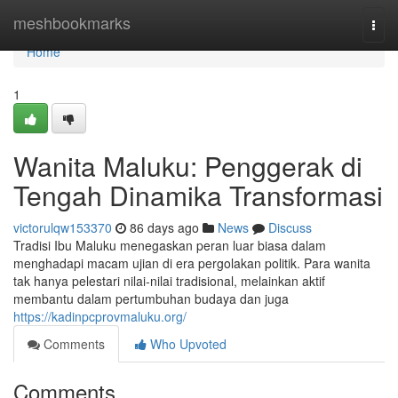
Home
meshbookmarks
Togg
navi
Home
1
Wanita Maluku: Penggerak di
Tengah Dinamika Transformasi
victorulqw153370
86 days ago
News
Discuss
Tradisi Ibu Maluku menegaskan peran luar biasa dalam
menghadapi macam ujian di era pergolakan politik. Para wanita
tak hanya pelestari nilai-nilai tradisional, melainkan aktif
membantu dalam pertumbuhan budaya dan juga
https://kadinpcprovmaluku.org/
Comments
Who Upvoted
Comments