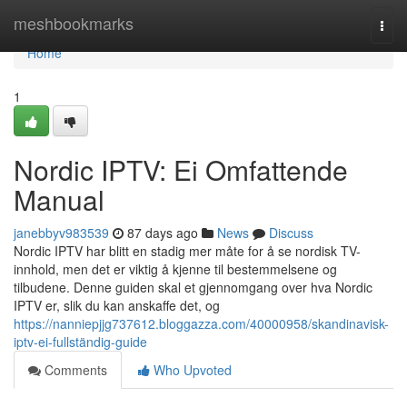
Home
meshbookmarks
Togg
navi
Home
1
Nordic IPTV: Ei Omfattende
Manual
janebbyv983539
87 days ago
News
Discuss
Nordic IPTV har blitt en stadig mer måte for å se nordisk TV-
innhold, men det er viktig å kjenne til bestemmelsene og
tilbudene. Denne guiden skal et gjennomgang over hva Nordic
IPTV er, slik du kan anskaffe det, og
https://nanniepjjg737612.bloggazza.com/40000958/skandinavisk-
iptv-ei-fullständig-guide
Comments
Who Upvoted