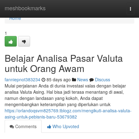
Home
meshbookmarks
Togg
navi
Home
1
Belajar Analisa Pasar Valuta
untuk Orang Awam
fanniepnot383234
85 days ago
News
Discuss
Mulai perjalanan Anda di dunia investasi valas dengan belajar
analisa Valuta Asing. Hal bisa jadi terasa menantang di awal,
namun dengan landasan yang kokoh, Anda dapat
mengembangkan keterampilan yang diperlukan untuk
https://orlandoqsvm825769.tblogz.com/mengikuti-analisa-valuta-
asing-untuk-pebisnis-baru-53679382
Comments
Who Upvoted