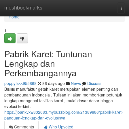
Home
meshbookmarks
Togg
navi
Home
1
Pabrik Karet: Tuntunan
Lengkap dan
Perkembangannya
poppyfskk955868
86 days ago
News
Discuss
Bisnis manufaktur getah karet merupakan elemen penting dari
pembangunan Indonesia . Tulisan ini akan memberikan petunjuk
lengkap mengenai fasilitas karet , mulai dasar-dasar hingga
evolusi terkini .
https://joankvxw802083.mybuzzblog.com/21389686/pabrik-karet-
panduan-lengkap-dan-evolusinya
Comments
Who Upvoted