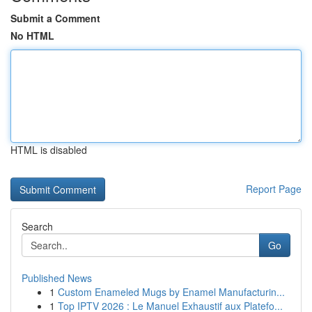
Submit a Comment
No HTML
HTML is disabled
Report Page
Search
Go
Published News
1
Custom Enameled Mugs by Enamel Manufacturin...
1
Top IPTV 2026 : Le Manuel Exhaustif aux Platefo...