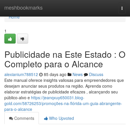
Home
meshbookmarks
Togg
navi
Home
1
Publicidade na Este Estado : O
Completo para o Alcance
alexianium788512
85 days ago
News
Discuss
Este manual oferece insights valiosas para empreendedores que
desejam anunciar seus produtos na região. Aprenda como
elaborar estratégias de publicidade eficazes , alcançando seu
público-alvo e
https://jeanqxuy650031.blog-
gold.com/58726253/promoções-na-flórida-um-guia-abrangente-
para-o-alcance
Comments
Who Upvoted