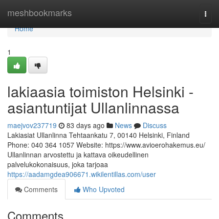
Home
meshbookmarks
Togg
navi
Home
1
lakiaasia toimiston Helsinki -
asiantuntijat Ullanlinnassa
maejvov237719
83 days ago
News
Discuss
Lakiasiat Ullanlinna Tehtaankatu 7, 00140 Helsinki, Finland
Phone: 040 364 1057 Website: https://www.avioerohakemus.eu/
Ullanlinnan arvostettu ja kattava oikeudellinen
palvelukokonaisuus, joka tarjoaa
https://aadamgdea906671.wikilentillas.com/user
Comments
Who Upvoted
Comments