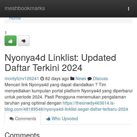
Home
meshbookmarks
Togg
navi
Home
1
Nyonya4d Linklist: Updated
Daftar Terkini 2024
montyfznv126241
82 days ago
News
Discuss
Mencari link Nyonya4d yang dapat diandalkan ? Tim
menyediakan kumpulan portal platform Nyonya4d yang diperbarui
untuk periode 2024. Pasti Pengguna menemukan pengalaman
taruhan yang optimal dengan
https://theonwdy463614.is-
blog.com/48189546/nyonya4d-linklist-segar-daftar-terbaru-2024
Comments
Who Upvoted
Comments