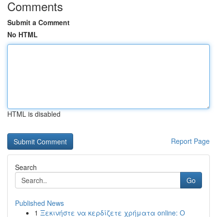
Comments
Submit a Comment
No HTML
HTML is disabled
Report Page
Search
Go
Published News
1
Ξεκινήστε να κερδίζετε χρήματα online: Ο