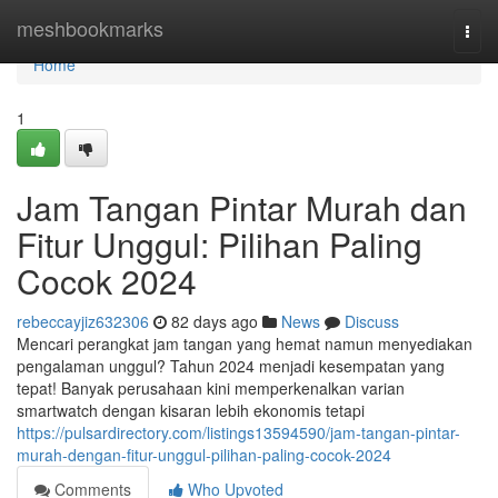
Home
meshbookmarks
Togg
navi
Home
1
Jam Tangan Pintar Murah dan
Fitur Unggul: Pilihan Paling
Cocok 2024
rebeccayjiz632306
82 days ago
News
Discuss
Mencari perangkat jam tangan yang hemat namun menyediakan
pengalaman unggul? Tahun 2024 menjadi kesempatan yang
tepat! Banyak perusahaan kini memperkenalkan varian
smartwatch dengan kisaran lebih ekonomis tetapi
https://pulsardirectory.com/listings13594590/jam-tangan-pintar-
murah-dengan-fitur-unggul-pilihan-paling-cocok-2024
Comments
Who Upvoted