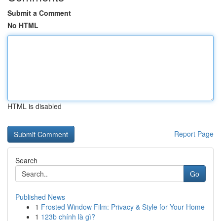
Submit a Comment
No HTML
HTML is disabled
Report Page
Search
Go
Published News
1
Frosted Window Film: Privacy & Style for Your Home
1
123b chính là gì?