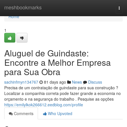
Home
meshbookmarks
Togg
navi
Home
1
Aluguel de Guindaste:
Encontre a Melhor Empresa
para Sua Obra
sachinfmyn134767
81 days ago
News
Discuss
Precisa de um contratação de guindaste para sua construção ?
Localizar a companhia correta pode fazer grande a economia no
orçamento e na segurança do trabalho . Pesquise as opções
https://emilylkok266612.eedblog.com/profile
Comments
Who Upvoted