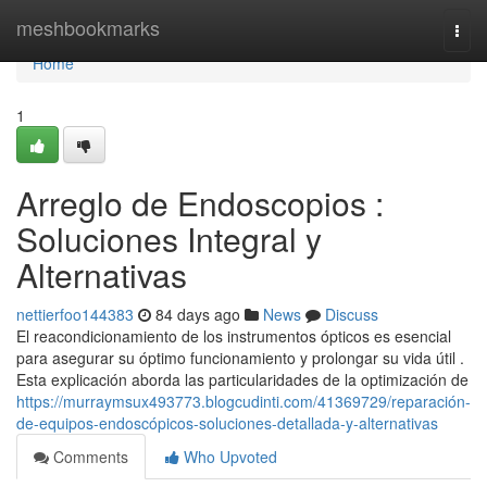
Home
meshbookmarks
Togg
navi
Home
1
Arreglo de Endoscopios :
Soluciones Integral y
Alternativas
nettierfoo144383
84 days ago
News
Discuss
El reacondicionamiento de los instrumentos ópticos es esencial
para asegurar su óptimo funcionamiento y prolongar su vida útil .
Esta explicación aborda las particularidades de la optimización de
https://murraymsux493773.blogcudinti.com/41369729/reparación-
de-equipos-endoscópicos-soluciones-detallada-y-alternativas
Comments
Who Upvoted