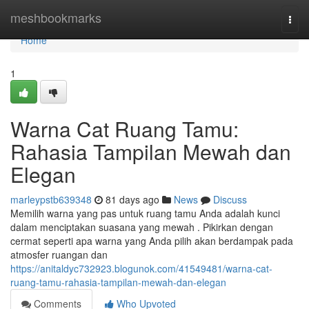
Home
meshbookmarks
Togg
navi
Home
1
Warna Cat Ruang Tamu:
Rahasia Tampilan Mewah dan
Elegan
marleypstb639348
81 days ago
News
Discuss
Memilih warna yang pas untuk ruang tamu Anda adalah kunci
dalam menciptakan suasana yang mewah . Pikirkan dengan
cermat seperti apa warna yang Anda pilih akan berdampak pada
atmosfer ruangan dan
https://anitaldyc732923.blogunok.com/41549481/warna-cat-
ruang-tamu-rahasia-tampilan-mewah-dan-elegan
Comments
Who Upvoted