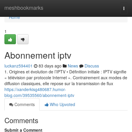
Home
meshbookmarks
Togg
navi
Home
1
Abonnement iptv
luckanz594401
83 days ago
News
Discuss
1. Origines et évolution de l’IPTV • Définition initiale : IPTV signifie
« télévision par protocole Internet ». Contrairement aux modes de
diffusion classiques, elle repose sur la transmission de flux
https://xanderkisg480687.humor-
blog.com/39535560/abonnement-iptv
Comments
Who Upvoted
Comments
Submit a Comment