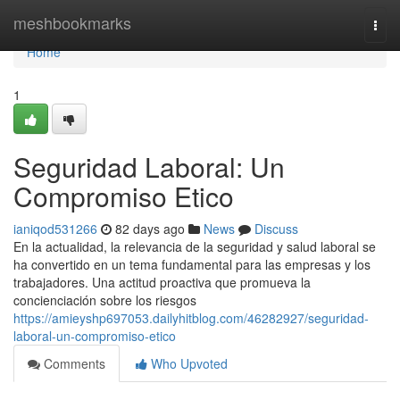
Home
meshbookmarks
Togg
navi
Home
1
Seguridad Laboral: Un
Compromiso Etico
ianiqod531266
82 days ago
News
Discuss
En la actualidad, la relevancia de la seguridad y salud laboral se
ha convertido en un tema fundamental para las empresas y los
trabajadores. Una actitud proactiva que promueva la
concienciación sobre los riesgos
https://amieyshp697053.dailyhitblog.com/46282927/seguridad-
laboral-un-compromiso-etico
Comments
Who Upvoted