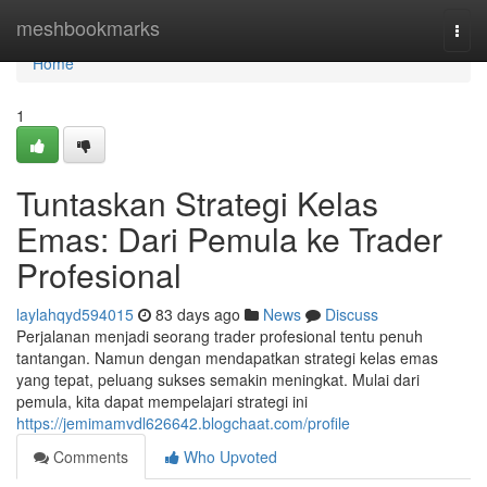
Home
meshbookmarks
Togg
navi
Home
1
Tuntaskan Strategi Kelas
Emas: Dari Pemula ke Trader
Profesional
laylahqyd594015
83 days ago
News
Discuss
Perjalanan menjadi seorang trader profesional tentu penuh
tantangan. Namun dengan mendapatkan strategi kelas emas
yang tepat, peluang sukses semakin meningkat. Mulai dari
pemula, kita dapat mempelajari strategi ini
https://jemimamvdl626642.blogchaat.com/profile
Comments
Who Upvoted