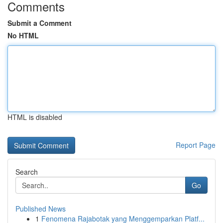
Comments
Submit a Comment
No HTML
HTML is disabled
Report Page
Search
Go
Published News
1
Fenomena Rajabotak yang Menggemparkan Platf...