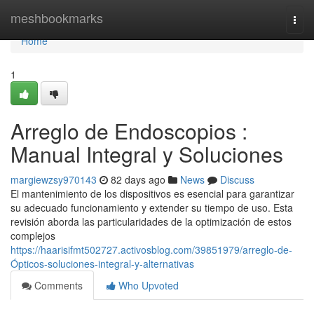
Home
meshbookmarks
Togg
navi
Home
1
Arreglo de Endoscopios :
Manual Integral y Soluciones
margiewzsy970143
82 days ago
News
Discuss
El mantenimiento de los dispositivos es esencial para garantizar
su adecuado funcionamiento y extender su tiempo de uso. Esta
revisión aborda las particularidades de la optimización de estos
complejos
https://haarisifmt502727.activosblog.com/39851979/arreglo-de-
Ópticos-soluciones-integral-y-alternativas
Comments
Who Upvoted