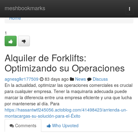
Home
meshbookmarks
Togg
navi
Home
1
Alquiler de Forklifts:
Optimizando su Operaciones
agnesglkr177509
83 days ago
News
Discuss
En la actualidad, optimizar las operaciones comerciales es crucial
para cualquier empresa. Tener la maquinaria adecuada puede
marcar la diferencia entre una empresa eficiente y una que lucha
por mantenerse al día. Para
https://hassantwtf245056.actoblog.com/41498423/arrienda-un-
montacargas-su-solución-para-el-Éxito
Comments
Who Upvoted