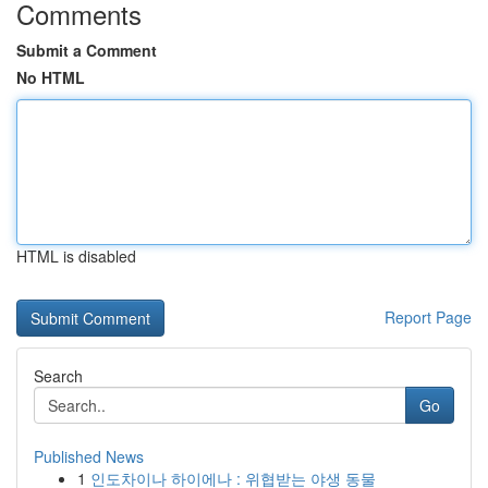
Comments
Submit a Comment
No HTML
HTML is disabled
Report Page
Search
Go
Published News
1
인도차이나 하이에나 : 위협받는 야생 동물