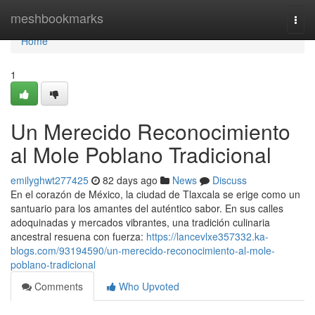
Home
meshbookmarks
Togg
navi
Home
1
Un Merecido Reconocimiento
al Mole Poblano Tradicional
emilyghwt277425
82 days ago
News
Discuss
En el corazón de México, la ciudad de Tlaxcala se erige como un
santuario para los amantes del auténtico sabor. En sus calles
adoquinadas y mercados vibrantes, una tradición culinaria
ancestral resuena con fuerza:
https://lancevlxe357332.ka-
blogs.com/93194590/un-merecido-reconocimiento-al-mole-
poblano-tradicional
Comments
Who Upvoted