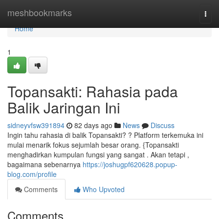
Home
meshbookmarks
Togg
navi
Home
1
Topansakti: Rahasia pada
Balik Jaringan Ini
sidneyvfsw391894
82 days ago
News
Discuss
Ingin tahu rahasia di balik Topansakti? ? Platform terkemuka ini
mulai menarik fokus sejumlah besar orang. {Topansakti
menghadirkan kumpulan fungsi yang sangat . Akan tetapi ,
bagaimana sebenarnya
https://joshugpf620628.popup-
blog.com/profile
Comments
Who Upvoted
Comments