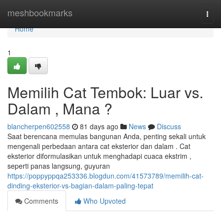
Home
meshbookmarks
Togg
navi
Home
1
Memilih Cat Tembok: Luar vs.
Dalam , Mana ?
blancherpen602558
81 days ago
News
Discuss
Saat berencana memulas bangunan Anda, penting sekali untuk
mengenali perbedaan antara cat eksterior dan dalam . Cat
eksterior diformulasikan untuk menghadapi cuaca ekstrim ,
seperti panas langsung, guyuran
https://poppyppqa253336.blogdun.com/41573789/memilih-cat-
dinding-eksterior-vs-bagian-dalam-paling-tepat
Comments
Who Upvoted