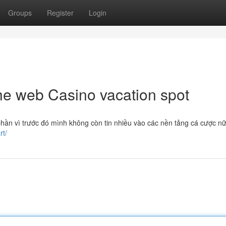
Groups
Register
Login
he web Casino vacation spot
hần vì trước đó mình không còn tin nhiều vào các nền tảng cá cược nữ
rt/