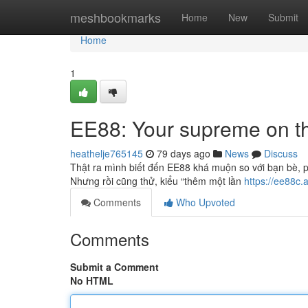
Home
meshbookmarks
Home
New
Submit
Home
1
EE88: Your supreme on t
heathelje765145
79 days ago
News
Discuss
Thật ra mình biết đến EE88 khá muộn so với bạn bè, p
Nhưng rồi cũng thử, kiểu “thêm một lần
https://ee88c.a
Comments
Who Upvoted
Comments
Submit a Comment
No HTML