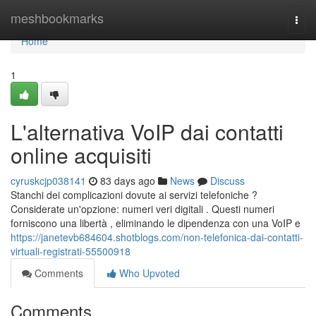
Home
meshbookmarks
Togg
navi
Home
1
L'alternativa VoIP dai contatti
online acquisiti
cyruskcjp038141
83 days ago
News
Discuss
Stanchi dei complicazioni dovute ai servizi telefoniche ?
Considerate un'opzione: numeri veri digitali . Questi numeri
forniscono una libertà , eliminando le dipendenza con una VoIP e
https://janetevb684604.shotblogs.com/non-telefonica-dai-contatti-
virtuali-registrati-55500918
Comments
Who Upvoted
Comments