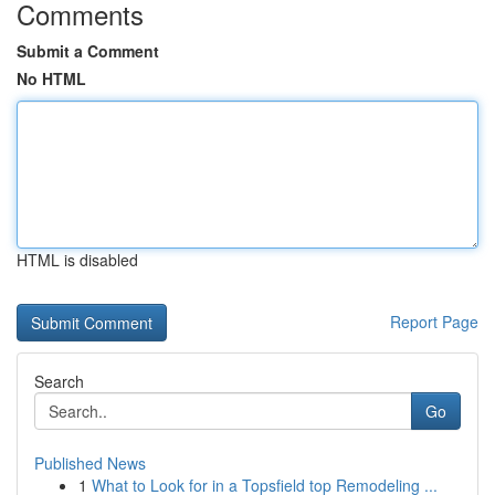
Comments
Submit a Comment
No HTML
HTML is disabled
Report Page
Search
Go
Published News
1
What to Look for in a Topsfield top Remodeling ...