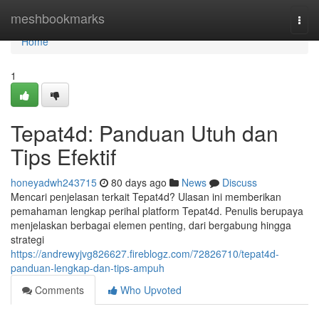
Home
meshbookmarks
Togg
navi
Home
1
Tepat4d: Panduan Utuh dan
Tips Efektif
honeyadwh243715
80 days ago
News
Discuss
Mencari penjelasan terkait Tepat4d? Ulasan ini memberikan
pemahaman lengkap perihal platform Tepat4d. Penulis berupaya
menjelaskan berbagai elemen penting, dari bergabung hingga
strategi
https://andrewyjvg826627.fireblogz.com/72826710/tepat4d-
panduan-lengkap-dan-tips-ampuh
Comments
Who Upvoted