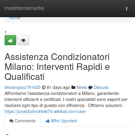
Home
meshbookmarks
Togg
navi
Home
1
Assistenza Condizionatori
Milano: Interventi Rapidi e
Qualificati
declangsoz791625
81 days ago
News
Discuss
Affrontiamo l’assistenza condizionatori a Milano, garantendo
interventi efficienti e certificati. I nostri specialisti sono esperti per
risolvere ogni tipo di guasto con efficienza . Offriamo soluzioni
https://junaidzdnc494675.wikikali.com/user
Comments
Who Upvoted