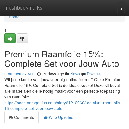
Home
meshbookmarks
Togg
navi
Home
1
Premium Raamfolie 15%:
Complete Set voor Jouw Auto
umairuyuj373417
79 days ago
News
Discuss
Wil je de koelte van jouw voertuig optimaliseren? Onze Premium
Raamfolie 15% Complete Set is de ideale keuze! Deze kit bevat
alle materialen die je nodig maakt voor een perfecte toepassing
van raamfolie
https://bookmarkgenius.com/story21212060/premium-raamfolie-
15-complete-set-voor-jouw-auto
Comments
Who Upvoted